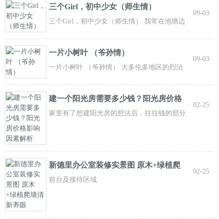
三个Girl，初中少女（师生情）
09-03
三个Girl，初中少女（师生情） 我常在池塘边
的观景台上放松心灵，享受着大自然给
一片小树叶 （爷孙情）
09-03
一片小树叶 （爷孙情） 大多伦多地区的烈治
文山市，是一个最宜居的城市。美丽的
建一个阳光房需要多少钱？阳光房价格
02-25
影响因
家里有了想建阳光房的想法后，往往钱的部分
是最难算的。阳光房报价范围太跳脱，几百
新德里办公室装修实景图 原木+绿植爬
02-25
墙清新
前台及接待区域