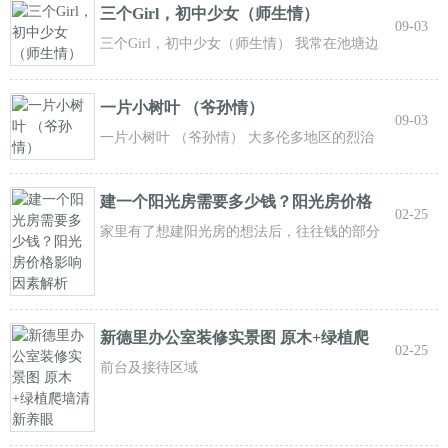
三个Girl，初中少女（师生情）
09-03
三个Girl，初中少女（师生情） 我常在池塘边
的观景台上放松心灵，享受着大自然给
一片小树叶 （爷孙情）
09-03
一片小树叶 （爷孙情） 大多伦多地区的烈治
文山市，是一个最宜居的城市。美丽的
建一个阳光房需要多少钱？阳光房价格
02-25
影响因
家里有了想建阳光房的想法后，往往钱的部分
是最难算的。阳光房报价范围太跳脱，几百
新德里办公室装修实景图 原木+绿植爬
02-25
墙清新
前台及接待区域