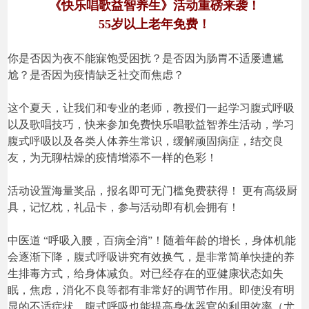
《快乐唱歌益智养生》活动重磅来袭！
55岁以上老年免费！
你是否因为夜不能寐饱受困扰？是否因为肠胃不适屡遭尴
尬？是否因为疫情缺乏社交而焦虑？
这个夏天，让我们和专业的老师，教授们一起学习腹式呼吸
以及歌唱技巧，快来参加免费快乐唱歌益智养生活动，学习
腹式呼吸以及各类人体养生常识，缓解顽固病症，结交良
友，为无聊枯燥的疫情增添不一样的色彩！
活动设置海量奖品，报名即可无门槛免费获得！ 更有高级厨
具，记忆枕，礼品卡，参与活动即有机会拥有！
中医道 “呼吸入腰，百病全消”！随着年龄的增长，身体机能
会逐渐下降，腹式呼吸讲究有效换气，是非常简单快捷的养
生排毒方式，给身体减负。对已经存在的亚健康状态如失
眠，焦虑，消化不良等都有非常好的调节作用。即使没有明
显的不适症状，腹式呼吸也能提高身体器官的利用效率（尤