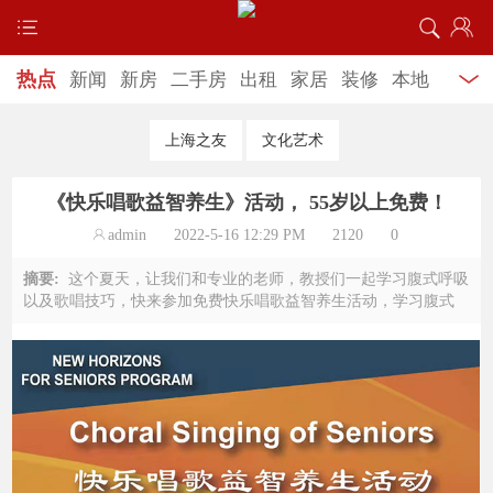
热点
新闻
新房
二手房
出租
家居
装修
本地
特色
饮食养生
美食商家
最新车讯
二手车
4s商
上海之友
文化艺术
家
学车
跳蚤市场
婚恋交友
企业招聘
婚纱摄
《快乐唱歌益智养生》活动， 55岁以上免费！
影
服务信息
家教服务
admin
2022-5-16 12:29 PM
2120
0
摘要:
这个夏天，让我们和专业的老师，教授们一起学习腹式呼吸
以及歌唱技巧，快来参加免费快乐唱歌益智养生活动，学习腹式
呼吸以及各类人体养生常识，缓解顽固病症，结交良友，为无聊
枯燥的疫情增添不一样的色彩！ ...