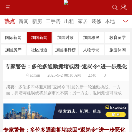
热点
新闻
新房
二手房
出租
家居
装修
本地
特色
饮食养生
美食商家
最新车讯
二手车
4s商
国际新闻
加国新闻
加国时政
加国移民
教育留学
家
学车
跳蚤市场
婚恋交友
企业招聘
婚纱摄
加国房产
社区报道
加国排行榜
人物专访
旅游休闲
影
服务信息
家教服务
专家警告：多伦多通勤拥堵或因“返岗令”进一步恶化
admin
2025-9-2 08:18 AM
2348
0
摘要:
多伦多即将迎来因“返岗令”引发的新一轮通勤挑战。一方
面，拥堵与延误或将加剧市民不满；另一方面，返岗潮也可能成
为市中心经济复苏的契机。
专家警告：多伦多通勤拥堵或因“返岗令”进一步恶化