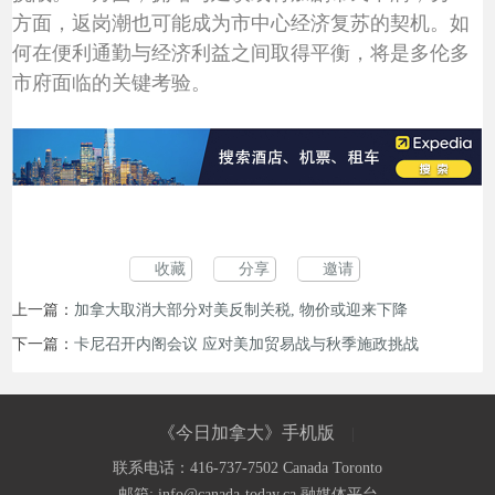
方面，返岗潮也可能成为市中心经济复苏的契机。如
何在便利通勤与经济利益之间取得平衡，将是多伦多
市府面临的关键考验。
收藏
分享
邀请
上一篇：
加拿大取消大部分对美反制关税, 物价或迎来下降
下一篇：
卡尼召开内阁会议 应对美加贸易战与秋季施政挑战
《今日加拿大》手机版
|
联系电话：416-737-7502 Canada Toronto
《今日加拿大》只关注加拿大的网站，带您纵览今日
邮箱: info@canada-today.ca
融媒体平台