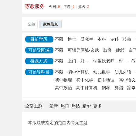
家教服务
今日:
0
|
主题:
0
|
排名:
2
今
全部
家教信息
目前学历:
不限
博士
研究生
本科
专科
技校
可辅导区域:
不限
可辅导区域-玄武
鼓楼
建邺
白
授课方式:
不限
上门一对一
学生找老师一对一
教
可辅导科目:
不限
初中计算机
幼儿数学
幼儿外语
日
初中物理
初中化学
初中地理
高中语文
高中政治
高中计算机
钢琴
舞蹈
跆拳
全部主题
最新
热门
热帖
精华
更多
本版块或指定的范围内尚无主题
加