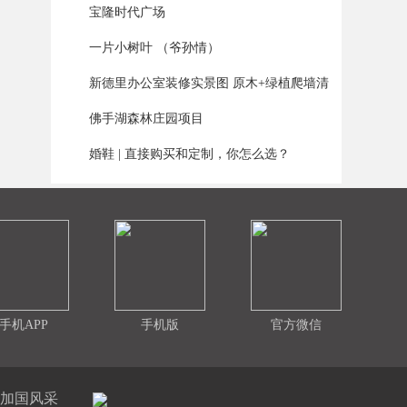
宝隆时代广场
6
一片小树叶 （爷孙情）
7
新德里办公室装修实景图 原木+绿植爬墙清
8
新
佛手湖森林庄园项目
9
婚鞋 | 直接购买和定制，你怎么选？
10
手机APP
手机版
官方微信
加国风采