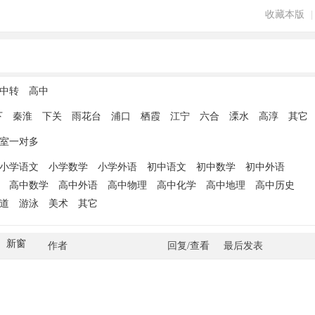
收藏本版
|
中转
高中
下
秦淮
下关
雨花台
浦口
栖霞
江宁
六合
溧水
高淳
其它
室一对多
小学语文
小学数学
小学外语
初中语文
初中数学
初中外语
高中数学
高中外语
高中物理
高中化学
高中地理
高中历史
道
游泳
美术
其它
新窗
作者
回复/查看
最后发表