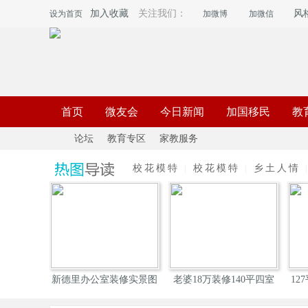
加入收藏
关注我们：
风
设为首页
加微博
加微信
首页
微友会
今日新闻
加国移民
教
论坛
教育专区
家教服务
校花模特
|
校花模特
|
乡土人情
《
»
›
›
需要多少
新德里办公室装修实景图
老婆18万装修140平四室
12
两