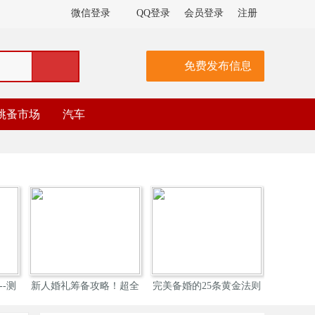
微信登录
QQ登录
会员登录
注册
免费发布信息
跳蚤市场
汽车
-测
新人婚礼筹备攻略！超全
完美备婚的25条黄金法则
婚鞋 |
结