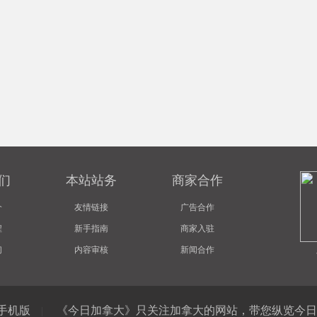
们
本站站务
商家合作
介
友情链接
广告合作
程
新手指南
商家入驻
们
内容审核
新闻合作
手机版
《今日加拿大》只关注加拿大的网站，带您纵览今日
|