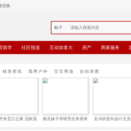
格切换
帖子
育留学
社区报道
互动加拿大
房产
商家服务
|
精美壁纸
|
我秀户外
|
宝宝秀场
|
自拍美图
7平米五口之家 北欧混
南京妹子求研究生有房有
女28岁意向会计文员-
搭
车
试