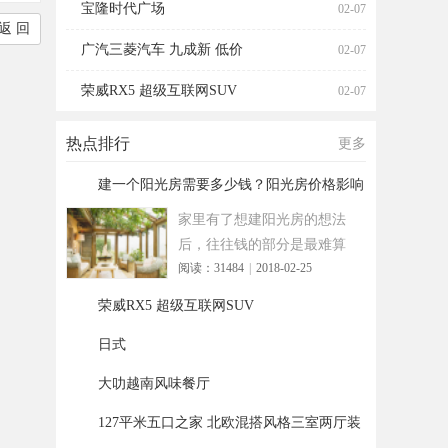
宝隆时代广场
02-07
返 回
广汽三菱汽车 九成新 低价
02-07
荣威RX5 超级互联网SUV
02-07
热点排行
更多
建一个阳光房需要多少钱？阳光房价格影响
1
因
家里有了想建阳光房的想法
后，往往钱的部分是最难算
阅读：31484
|
2018-02-25
的。阳光房报价范围太跳
脱，几百
荣威RX5 超级互联网SUV
2
日式
3
大叻越南风味餐厅
4
127平米五口之家 北欧混搭风格三室两厅装
5
修