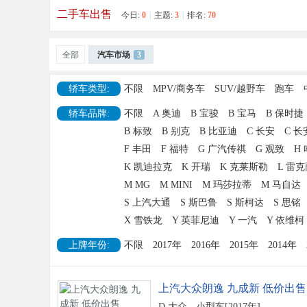
二手车出售
今日:
0
|
主题:
3
|
排名:
70
今
全部
汽车市场
3
轿车类型:
不限
MPV/商务车
SUV/越野车
跑车
轿车品牌:
不限
A 奥迪
B 宝骏
B 宝马
B 保时捷
B 标致
B 别克
B 比亚迪
C 长安
C 
F 丰田
F 福特
G 广汽传祺
G 观致
H
日
K 凯迪拉克
K 开瑞
K 克莱斯勒
L 雷
M MG
M MINI
M 玛莎拉蒂
M 马自达
S 上汽大通
S 斯巴鲁
S 斯柯达
S 思铭
X 雪铁龙
Y 英菲尼迪
Y 一汽
Y 依维柯
上牌年份:
不限
2017年
2016年
2015年
2014年
上汽大众朗逸 九成新 低价出售
加
D 大众 -
小型车
[2017年]