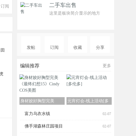
二手车出售
订阅
这里是板块简介显示的地方
发帖
订阅
收藏
分享
本田
编辑推荐
更多
路虎
身材姣好胸型完美
元宵灯会-线上活动[多
《最终幻想15》Cindy
伦多]
富力乌衣水镇
02-07
COS
佛手湖森林庄园项目
02-07