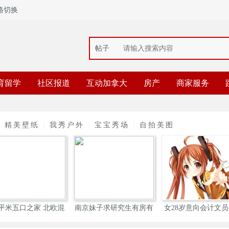
格切换
帖子
育留学
社区报道
互动加拿大
房产
商家服务
|
精美壁纸
|
我秀户外
|
宝宝秀场
|
自拍美图
之家 北欧混
南京妹子求研究生有房有
女28岁意向会计文员--测
新
车
试