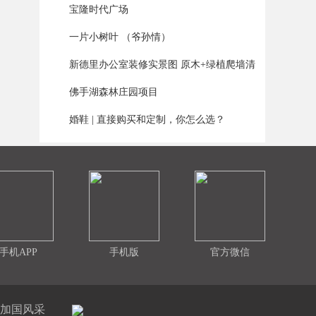
宝隆时代广场
6
一片小树叶 （爷孙情）
7
新德里办公室装修实景图 原木+绿植爬墙清
8
新
佛手湖森林庄园项目
9
婚鞋 | 直接购买和定制，你怎么选？
10
手机APP
手机版
官方微信
加国风采