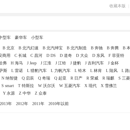
收藏本版
|
中型车
豪华车
小型车
B 北京
B 北汽幻速
B 北汽绅宝
B 北汽制造
B 奔驰
B 奔腾
B 
长安商用
C 长城
C 昌河
D DS
D 道奇
D 大众
D 东风
F 菲亚特
 哈弗
H 海马
J Jeep
J 江淮
J 江铃
J 捷豹
J 吉利汽车
J 金杯
克萨斯
L 雷诺
L 猎豹汽车
L 力帆汽车
L 铃木
L 林肯
L 陆风
L 
N 纳智捷
Q 启辰
Q 奇瑞
Q 起亚
R 日产
R 荣威
R 瑞麒
S 三菱
S smart
T 特斯拉
W 沃尔沃
W 五菱汽车
X 现代
X 雪佛兰
Y 永源
Z 中华
Z 众泰
2013年
2012年
2011年
2010年以前