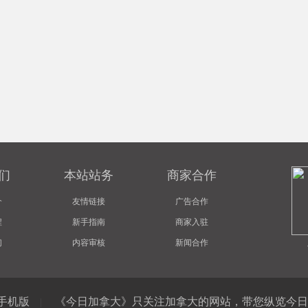
们
本站站务
商家合作
介
友情链接
广告合作
程
新手指南
商家入驻
们
内容审核
新闻合作
手机版
《今日加拿大》只关注加拿大的网站，带您纵览今日
|