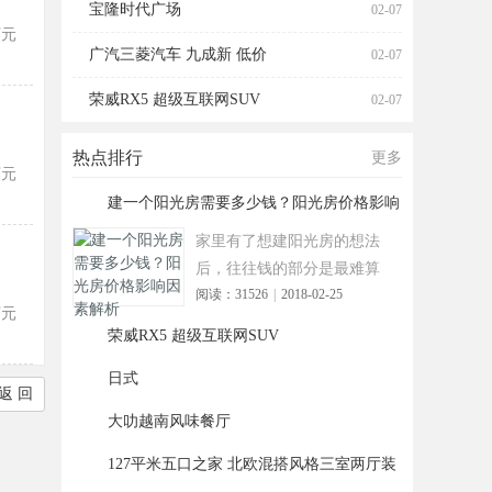
宝隆时代广场
02-07
元
广汽三菱汽车 九成新 低价
02-07
荣威RX5 超级互联网SUV
02-07
热点排行
更多
元
建一个阳光房需要多少钱？阳光房价格影响
1
因
家里有了想建阳光房的想法
后，往往钱的部分是最难算
阅读：31526
|
2018-02-25
的。阳光房报价范围太跳
元
脱，几百
荣威RX5 超级互联网SUV
2
日式
3
返 回
大叻越南风味餐厅
4
127平米五口之家 北欧混搭风格三室两厅装
5
修