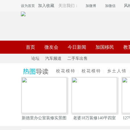
加入收藏
关注我们：
风
设为首页
加微博
加微信
首页
微友会
今日新闻
加国移民
教
论坛
汽车频道
二手车出售
校花模特
|
校花模特
|
乡土人情
《
»
›
›
新德里办公室装修实景图
老婆18万装修140平四室
127平米五口
两
搭