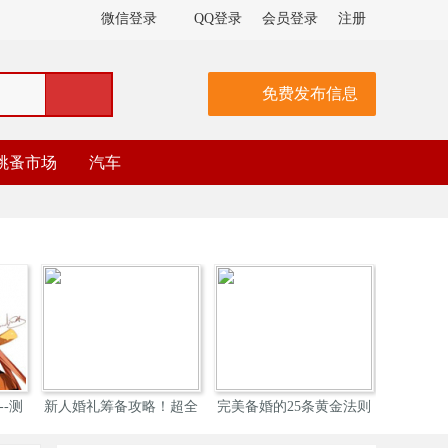
微信登录
QQ登录
会员登录
注册
免费发布信息
跳蚤市场
汽车
人婚礼筹备攻略！超全
完美备婚的25条黄金法则
婚鞋 | 直接购买
结