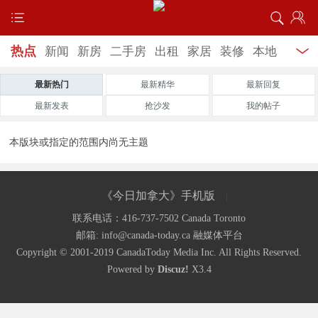
热点
新闻
新房
二手房
出租
家居
装修
本地
特色
饮食养生
美食商家
最新车讯
二手车
4s商
最新热门
最新精华
最新回复
最新发表
抢沙发
我的帖子
家
学车
跳蚤市场
婚恋交友
企业招聘
婚纱摄
本版块或指定的范围内尚无主题
影
服务信息
家教服务
《今日加拿大》手机版
|
联系电话：416-737-7502 Canada Toronto
《今日加拿大》只关注加拿大的网站，带您纵览今日
邮箱: info@canada-today.ca
融媒体平台
Copyright © 2001-2019
CanadaToday Media Inc.
加国风采
All Rights Reserved.
Powered by
Discuz!
X3.4